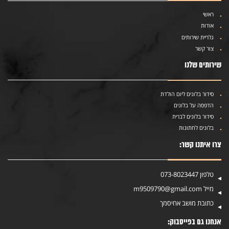
ראשי
אודות
גלריית שירותים
צור קשר
שירותים שלנו
סידור בלונים ליום הולדת
הדפסה על בלונים
סידור בלונים לברית
בלונים לחתונות
צרו איתנו קשר:
טלפון
073-8023447
מייל
m9509790@gmail.com
כתובת
מושב אחיסמך
אנחנו גם בפייסבוק: